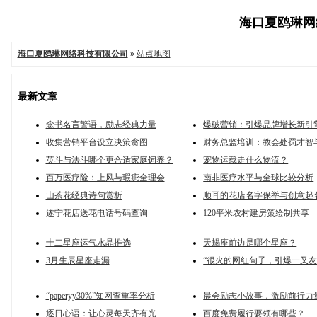
海口夏鸥琳网络
海口夏鸥琳网络科技有限公司
»
站点地图
最新文章
念书名言警语，励志经典力量
爆破营销：引爆品牌增长新引
收集营销平台设立决策贪图
财务总监培训：教会处罚才智
英斗与法斗哪个更合适家庭饲养？
宠物运载走什么物流？
百万医疗险：上风与瑕疵全理会
南非医疗水平与全球比较分析
山茶花经典诗句赏析
顺耳的花店名字保举与创意起
遂宁花店送花电话号码查询
120平米农村建房策绘制共享
十二星座运气水晶推选
天蝎座前边是哪个星座？
3月生辰星座走漏
“很火的网红句子，引爆一又友
“paperyy30%”知网查重率分析
晨会励志小故事，激励前行力
逐日心语：让心灵每天齐有光
百度免费履行要领有哪些？