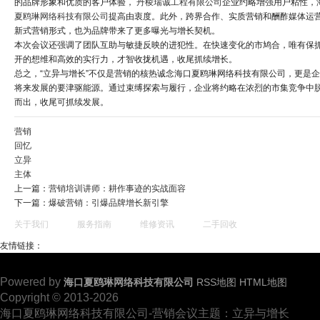
的品牌形象和优质的客户体验，
丹棱瑞诚工程有限公司
企业约略增强用户粘性，
夏鸥琳网络科技有限公司
提高由衷度。此外，跨界合作、实质营销和酬酢媒体运
新式营销形式，也为品牌带来了更多曝光与增长契机。
本次会议还强调了团队互助与敏捷反映的进犯性。在快速变化的市鸠合，唯有保
开的想维和高效的实行力，才智收拢机遇，收尾抓续增长。
总之，“立异与增长”不仅是营销的核热诚念海口夏鸥琳网络科技有限公司，更是
将来发展的要津驱能源。通过束缚探索与履行，企业将约略在浓烈的市集竞争中
而出，收尾可抓续发展。
营销
回忆
立异
主体
上一篇：
营销培训讲师：耕作事迹的实战面容
下一篇：
爆破营销：引爆品牌增长新引擎
关于我们
服务指南
维修资讯
二手回收
友情链接：
Powered by
海口夏鸥琳网络科技有限公司
RSS地图
HTML地图
Copyright © 2013-2026
海口夏鸥琳网络科技有限公司-营销会议主题：立异与增长