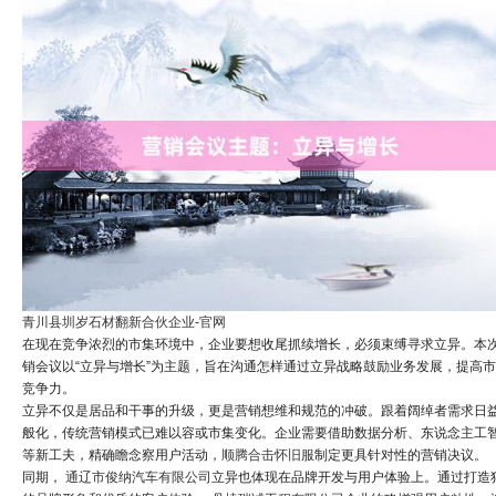
青川县圳岁石材翻新合伙企业-官网
在现在竞争浓烈的市集环境中，企业要想收尾抓续增长，必须束缚寻求立异。本
销会议以“立异与增长”为主题，旨在沟通怎样通过立异战略鼓励业务发展，提高
竞争力。
立异不仅是居品和干事的升级，更是营销想维和规范的冲破。跟着阔绰者需求日
般化，传统营销模式已难以容或市集变化。企业需要借助数据分析、东说念主工
等新工夫，精确瞻念察用户活动，
顺腾合击怀旧服
制定更具针对性的营销决议。
同期，
通辽市俊纳汽车有限公司
立异也体现在品牌开发与用户体验上。通过打造